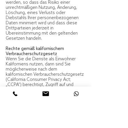
werden, so dass das Risiko einer
unrechtmäßigen Nutzung, Änderung,
Löschung, eines Verlusts oder
Diebstahls Ihrer personenbezogenen
Daten minimiert wird und dass diese
Drittparteien jederzeit in
Übereinstimmung mit den geltenden
Gesetzen handeln.
Rechte gemäß kalifornischem
Verbraucherschutzgesetz
Wenn Sie die Dienste als Einwohner
Kaliforniens nutzen, dann sind Sie
möglicherweise nach dem
kalifornischen Verbraucherschutzgesetz
(California Consumer Privacy Act;
„CCPA“) berechtigt, Zugriff auf und
Löschung Ihrer Daten zu verlangen.
Um Ihr Recht auf den Zugriff und die
Löschung Ihrer Daten geltend zu
machen, lesen Sie bitte nachstehend,
wie Sie Kontakt zu uns aufnehmen
können.