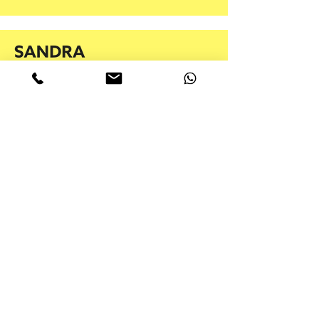
Kontakt
+49 175 22 555 25
mail@sandrabott.de
© 2025 Sandra Bott
Impressum
·
Datenschutz